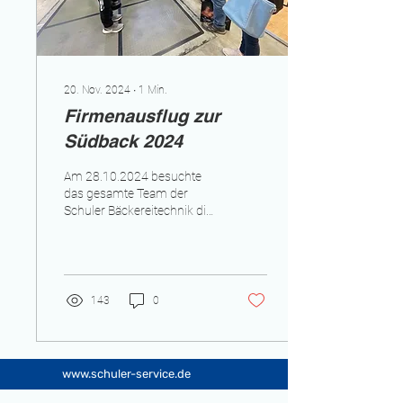
20. Nov. 2024
∙
1
Min.
Firmenausflug zur
Südback 2024
Am 28.10.2024 besuchte
das gesamte Team der
Schuler Bäckereitechnik die
Südback Messe in Stuttgart.
Den ganzen Tag über
informierten...
143
0
www.schuler-service.de