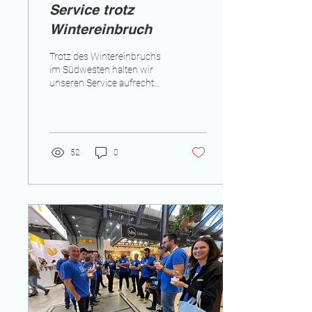
Service trotz
Wintereinbruch
Trotz des Wintereinbruchs
im Südwesten halten wir
unseren Service aufrecht
Der erste Schnee 2024
erreichte uns etwas früher
als von...
52
0