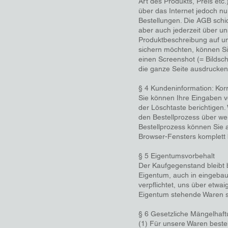
Art des Produkts, Preis etc
über das Internet jedoch nu
Bestellungen. Die AGB schi
aber auch jederzeit über u
Produktbeschreibung auf u
sichern möchten, können Sie
einen Screenshot (= Bildschi
die ganze Seite ausdrucken
§ 4 Kundeninformation: Kor
Sie können Ihre Eingaben vo
der Löschtaste berichtigen.
den Bestellprozess über we
Bestellprozess können Sie 
Browser-Fensters komplett
§ 5 Eigentumsvorbehalt
Der Kaufgegenstand bleibt 
Eigentum, auch in eingebau
verpflichtet, uns über etwai
Eigentum stehende Waren so
§ 6 Gesetzliche Mängelhaft
(1) Für unsere Waren beste