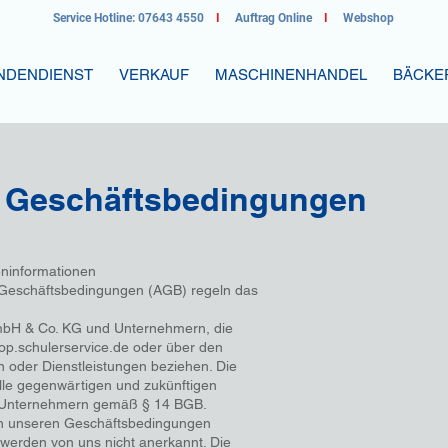
Service Hotline: 07643 4550
I
Auftrag Online
I
Webshop
NDENDIENST
VERKAUF
MASCHINENHANDEL
BÄCKE
ine Geschäftsbedingu
eninformationen
 Geschäftsbedingungen (AGB) regeln das
n
mbH & Co. KG und Unternehmern, die
p.schulerservice.de oder über den
n oder Dienstleistungen beziehen. Die
lle gegenwärtigen und zukünftigen
 Unternehmern gemäß § 14 BGB.
n unseren Geschäftsbedingungen
erden von uns nicht anerkannt. Die