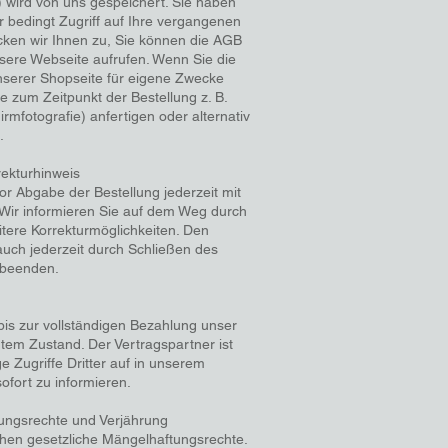
.) wird von uns gespeichert. Sie haben
r bedingt Zugriff auf Ihre vergangenen
cken wir Ihnen zu, Sie können die AGB
nsere Webseite aufrufen. Wenn Sie die
nserer Shopseite für eigene Zwecke
 zum Zeitpunkt der Bestellung z. B.
rmfotografie) anfertigen oder alternativ
.
rekturhinweis
r Abgabe der Bestellung jederzeit mit
 Wir informieren Sie auf dem Weg durch
itere Korrekturmöglichkeiten. Den
auch jederzeit durch Schließen des
 beenden.
bis zur vollständigen Bezahlung unser
tem Zustand. Der Vertragspartner ist
ge Zugriffe Dritter auf in unserem
fort zu informieren.
ungsrechte und Verjährung
hen gesetzliche Mängelhaftungsrechte.