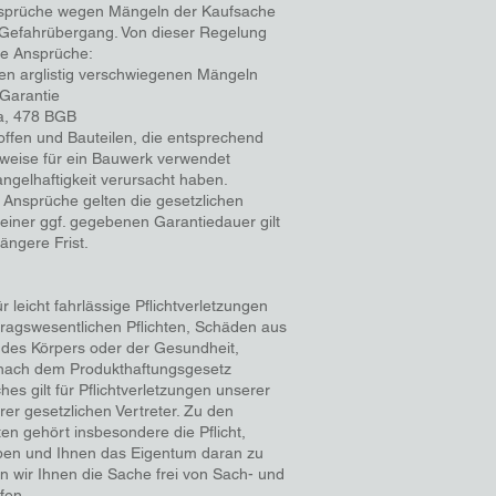
nsprüche wegen Mängeln der Kaufsache
 Gefahrübergang. Von dieser Regelung
e Ansprüche:
en arglistig verschwiegenen Mängeln
 Garantie
5a, 478 BGB
ffen und Bauteilen, die entsprechend
weise für ein Bauwerk verwendet
gelhaftigkeit verursacht haben.
nsprüche gelten die gesetzlichen
e einer ggf. gegebenen Garantiedauer gilt
ängere Frist.
r leicht fahrlässige Pflichtverletzungen
tragswesentlichen Pflichten, Schäden aus
 des Körpers oder der Gesundheit,
nach dem Produkthaftungsgesetz
hes gilt für Pflichtverletzungen unserer
rer gesetzlichen Vertreter. Zu den
ten gehört insbesondere die Pflicht,
ben und Ihnen das Eigentum daran zu
n wir Ihnen die Sache frei von Sach- und
fen.