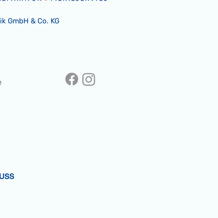
nik GmbH & Co. KG
e
USS