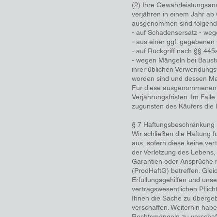
(2) Ihre Gewährleistungsa
verjähren in einem Jahr ab
ausgenommen sind folgend
- auf Schadensersatz - weg
- aus einer ggf. gegebenen
- auf Rückgriff nach §§ 44
- wegen Mängeln bei Bausto
ihrer üblichen Verwendungs
worden sind und dessen Man
Für diese ausgenommenen A
Verjährungsfristen. Im Fall
zugunsten des Käufers die l
§ 7 Haftungsbeschränkung
Wir schließen die Haftung fü
aus, sofern diese keine ver
der Verletzung des Lebens,
Garantien oder Ansprüche 
(ProdHaftG) betreffen. Gleic
Erfüllungsgehilfen und unse
vertragswesentlichen Pflich
Ihnen die Sache zu überge
verschaffen. Weiterhin habe
Rechtsmängeln zu verschaf